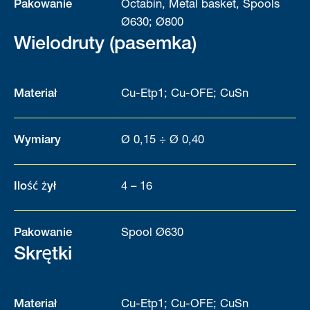
Pakowanie
Octabin, Metal basket, Spools
Ø630; Ø800
Wielodruty (pasemka)
Materiał
Cu-Etp1; Cu-OFE; CuSn
Wymiary
Ø 0,15 ÷ Ø 0,40
Ilość żył
4 – 16
Pakowanie
Spool Ø630
Skrętki
Materiał
Cu-Etp1; Cu-OFE; CuSn