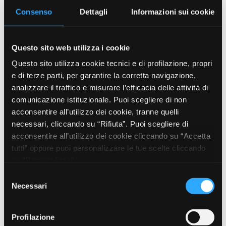
CORRENTE 3A; 5A; 10A; 13A
Consenso
Dettagli
Informazioni sui cookie
Questo sito web utilizza i cookie
(Si apre in una nuova scheda
Scarica scheda tecnica
Questo sito utilizza cookie tecnici e di profilazione, propri
e di terze parti, per garantire la corretta navigazione,
analizzare il traffico e misurare l’efficacia delle attività di
comunicazione istituzionale. Puoi scegliere di non
acconsentire all’utilizzo dei cookie, tranne quelli
necessari, cliccando su “Rifiuta”. Puoi scegliere di
acconsentire all’utilizzo dei cookie cliccando su “Accetta
I nostri clienti
tutti” oppure puoi personalizzare le tue scelte cliccando
su “Personalizza”.
Selezione
Per maggiori informazioni leggi la Privacy Policy e
Necessari
del
la Cookie Policy
consenso
Profilazione