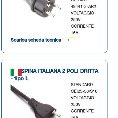
R2; DIN-
49441-2-AR2
VOLTAGGIO
250V
CORRENTE
16A
cheda)
(Si apre in una nuova sch
Scarica scheda tecnica
140 SPINA ITALIANA 2 POLI DRITTA
- tipo L
STANDARD
CEI23-50/S16
VOLTAGGIO
250V
CORRENTE