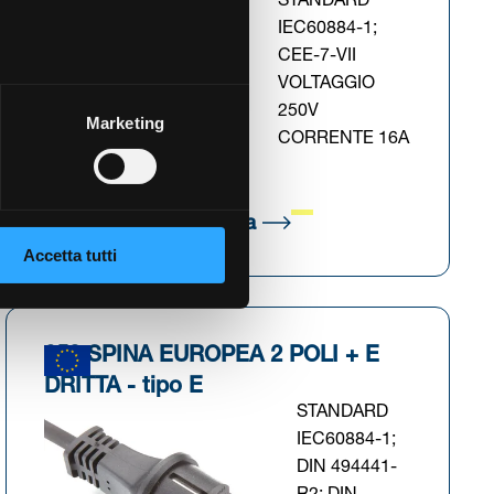
STANDARD
IEC60884-1;
CEE-7-VII
VOLTAGGIO
250V
Marketing
CORRENTE 16A
cheda)
(Si apre in una nuova sch
Scarica scheda tecnica
Accetta tutti
358 SPINA EUROPEA 2 POLI + E
DRITTA - tipo E
STANDARD
IEC60884-1;
DIN 494441-