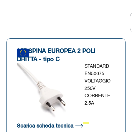
157 SPINA EUROPEA 2 POLI
DRITTA - tipo C
STANDARD
EN50075
VOLTAGGIO
250V
CORRENTE
2.5A
 scheda)
(Si apre in una nuova s
Scarica scheda tecnica