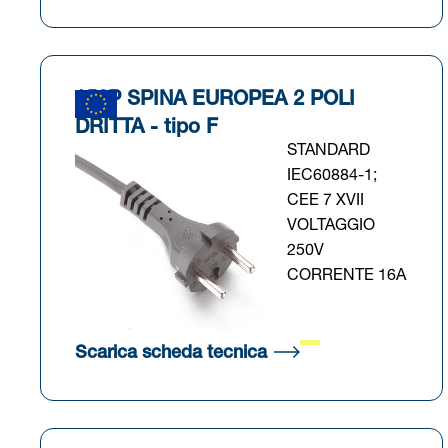
152P SPINA EUROPEA 2 POLI
DRITTA - tipo F
STANDARD
IEC60884-1;
CEE 7 XVII
VOLTAGGIO
250V
CORRENTE 16A
(Si apre in una nuova
Scarica scheda tecnica