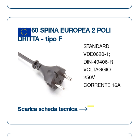
790460 SPINA EUROPEA 2 POLI
DRITTA - tipo F
STANDARD
VDE0620-1;
DIN-49406-R
VOLTAGGIO
250V
CORRENTE 16A
 scheda)
(Si apre in una nuova s
Scarica scheda tecnica