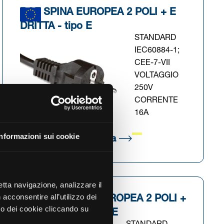
BGF SPINA EUROPEA 2 POLI + E
DRITTA - tipo E
STANDARD
IEC60884-1;
CEE-7-VII
VOLTAGGIO
250V
CORRENTE
16A
Informazioni sui cookie
cheda)
(Si apre in una nuova sch
Scarica scheda tecnica
retta navigazione, analizzare il
 acconsentire all’utilizzo dei
AGF/232 SPINA EUROPEA 2 POLI +
zzo dei cookie cliccando su
E ANGOLATA - tipo E