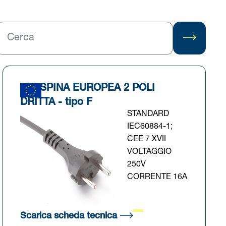
152 SPINA EUROPEA 2 POLI
DRITTA - tipo F
STANDARD
IEC60884-1;
CEE 7 XVII
VOLTAGGIO
250V
CORRENTE 16A
cheda)
(Si apre in una nuova sch
Scarica scheda tecnica