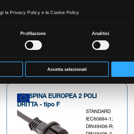
STANDARD
IEC60884-1;
gi la Privacy Policy e la Cookie Policy
CEE-7-VII
VOLTAGGIO
250V
Profilazione
Analitici
CORRENTE 16A
 scheda)
(Si apre in una nuova s
Scarica scheda tecnica
Accetta selezionati
352 SPINA EUROPEA 2 POLI
DRITTA - tipo F
STANDARD
IEC60884-1;
DIN49406-R;