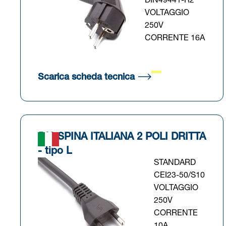
DIN49441-R2
VOLTAGGIO
250V
CORRENTE 16A
(Si apre in una nuova
Scarica scheda tecnica
542 SPINA ITALIANA 2 POLI DRITTA
- tipo L
STANDARD
CEI23-50/S10
VOLTAGGIO
250V
CORRENTE