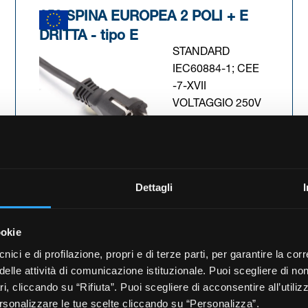
258 SPINA EUROPEA 2 POLI + E
DRITTA - tipo E
STANDARD
IEC60884-1; CEE
-7-XVII
VOLTAGGIO 250V
CORRENTE 16A
Dettagli
 scheda)
(Si apre in una nuova s
Scarica scheda tecnica
ookie
nici e di profilazione, propri e di terze parti, per garantire la cor
 delle attività di comunicazione istituzionale. Puoi scegliere di non
S22 SPINA EUROPEA 2 POLI + E
i, cliccando su “Rifiuta”. Puoi scegliere di acconsentire all’utili
ANGOLATA - tipo E
ersonalizzare le tue scelte cliccando su “Personalizza”.