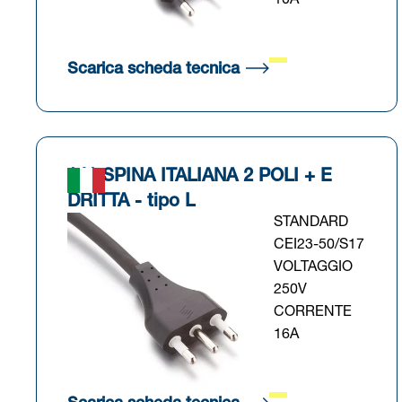
10A
(Si apre in una nuova
Scarica scheda tecnica
141 SPINA ITALIANA 2 POLI + E
DRITTA - tipo L
STANDARD
CEI23-50/S17
VOLTAGGIO
250V
CORRENTE
16A