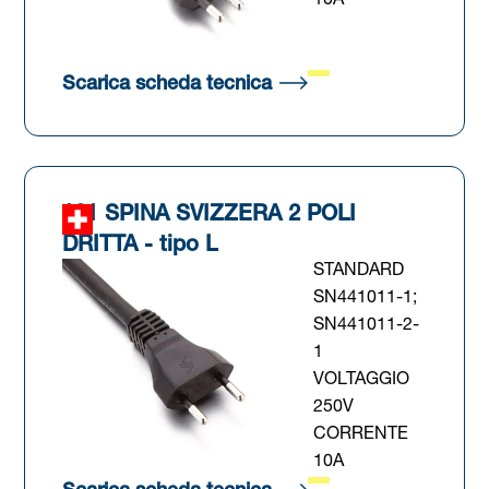
10A
 scheda)
(Si apre in una nuova s
Scarica scheda tecnica
101 SPINA SVIZZERA 2 POLI
DRITTA - tipo L
STANDARD
SN441011-1;
SN441011-2-
1
VOLTAGGIO
250V
CORRENTE
10A