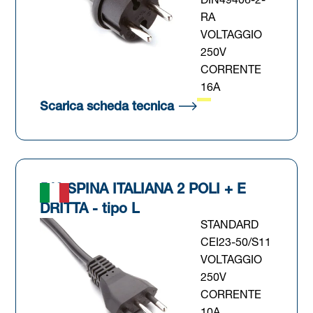
DIN49406-2-
RA
VOLTAGGIO
250V
CORRENTE
16A
 scheda)
(Si apre in una nuova s
Scarica scheda tecnica
543 SPINA ITALIANA 2 POLI + E
DRITTA - tipo L
STANDARD
CEI23-50/S11
VOLTAGGIO
250V
CORRENTE