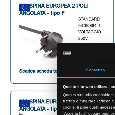
552 SPINA EUROPEA 2 POLI
ANGOLATA - tipo F
STANDARD
IEC60884-1
VOLTAGGIO
250V
CORRENTE
16A
Consenso
(Si apre in una nuova
Scarica scheda tecnica
Questo sito web utilizza i c
Questo sito utilizza cookie tec
traffico e misurare l’efficacia
232 SPINA EUROPEA 2 POLI
cookie, tranne quelli necessar
ANGOLATA - tipo E
“Accetta tutti” oppure puoi p