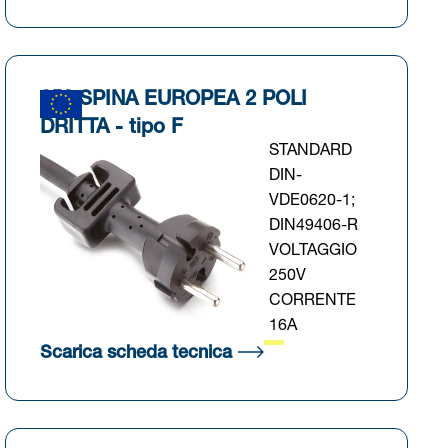
652 SPINA EUROPEA 2 POLI
DRITTA - tipo F
STANDARD
DIN-
VDE0620-1;
DIN49406-R
VOLTAGGIO
250V
CORRENTE
16A
cheda)
(Si apre in una nuova sch
Scarica scheda tecnica