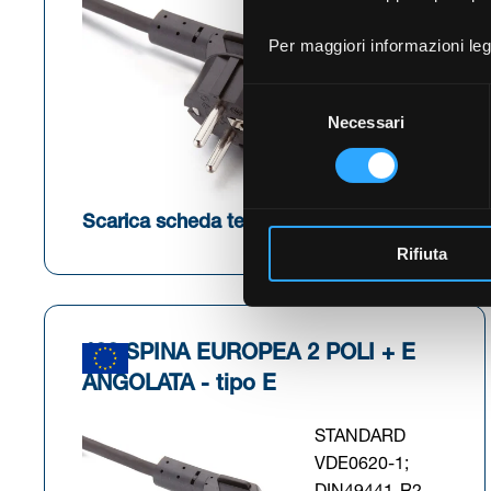
STANDARD
IEC60884-1;
Per maggiori informazioni leg
CEE-7-VII
VOLTAGGIO
Selezione
250V
Necessari
del
CORRENTE
consenso
16A
(Si apre in una nuova
Scarica scheda tecnica
Rifiuta
422 SPINA EUROPEA 2 POLI + E
ANGOLATA - tipo E
STANDARD
VDE0620-1;