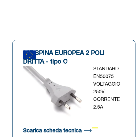
137 SPINA EUROPEA 2 POLI
DRITTA - tipo C
STANDARD
EN50075
VOLTAGGIO
250V
CORRENTE
2.5A
(Si apre in una nuova
Scarica scheda tecnica