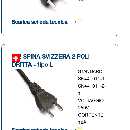
16A
cheda)
(Si apre in una nuova sch
Scarica scheda tecnica
102 SPINA SVIZZERA 2 POLI
DRITTA - tipo L
STANDARD
SN441011-1;
SN441011-2-
1
VOLTAGGIO
250V
CORRENTE
16A