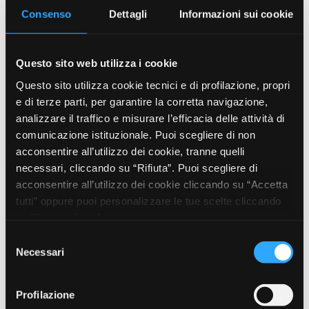
Consenso
Dettagli
Informazioni sui cookie
944 "IEC" CONNETTORE FEMMINA 2
Questo sito web utilizza i cookie
POLI + E DRITTO
Questo sito utilizza cookie tecnici e di profilazione, propri
STANDARD STANDARD IEC
e di terze parti, per garantire la corretta navigazione,
60320 (STANDARD
analizzare il traffico e misurare l’efficacia delle attività di
SHEET:C15)
comunicazione istituzionale. Puoi scegliere di non
VOLTAGGIO 250V
CORRENTE 10A
acconsentire all’utilizzo dei cookie, tranne quelli
necessari, cliccando su “Rifiuta”. Puoi scegliere di
acconsentire all’utilizzo dei cookie cliccando su “Accetta
(Si apre in una nuova scheda
Scarica scheda tecnica
tutti” oppure puoi personalizzare le tue scelte cliccando
su “Personalizza”.
Selezione
1044 "IEC" CONNETTORE FEMMINA 2
Per maggiori informazioni leggi la Privacy Policy e
Necessari
del
la Cookie Policy
POLI + E ANGOLATO
consenso
STANDARD STANDARD IEC
Profilazione
60320 (STANDARD SHEET: